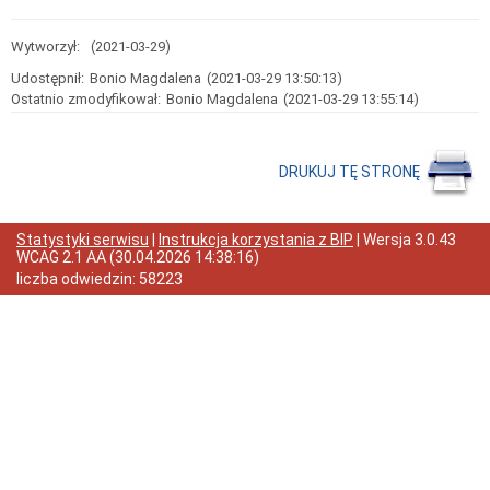
Kontakt,
adres,
nazwa
Wytworzył:
(2021-03-29)
Godziny
Udostępnił:
Bonio Magdalena
(2021-03-29 13:50:13)
pracy
Ostatnio zmodyfikował:
Bonio Magdalena
(2021-03-29 13:55:14)
Status
prawny
Akt
DRUKUJ TĘ STRONĘ
założycielski
Ustawa
o
systemie
Statystyki serwisu
|
Instrukcja korzystania z BIP
| Wersja
3.0.43
oświaty
WCAG 2.1 AA
(
30.04.2026 14:38:16
)
Statut
liczba odwiedzin:
58223
przedszkola
Majątek
przedszkola
Majątek
przedszkola
Finanse
szkoły
Numery
kont
bankowych