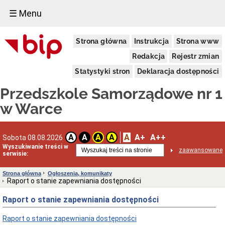
☰ Menu
Dyrektor
Strona główna
Instrukcja
Strona www
Dyrektor
Redakcja
Rejestr zmian
nowe
podmenu
Statystyki stron
Deklaracja dostępności
Kadra
Przedszkole Samorządowe nr 1
Nauczyciele
Pracownicy
w Warce
obsługi
Informacje
o
A
A+
A++
A
A
A
A
Sobota 08.08.2026
przedszkolu
Wyszukiwanie treści w
Mapa
zaawansowane
serwisie:
dojazdu
Historia
Strona główna
Ogłoszenia, komunikaty
przedszkola
Raport o stanie zapewniania dostępności
Osiągnięcia
przedszkola
Raport o stanie zapewniania dostępności
Dane
szkoły
Raport o stanie zapewniania dostępności