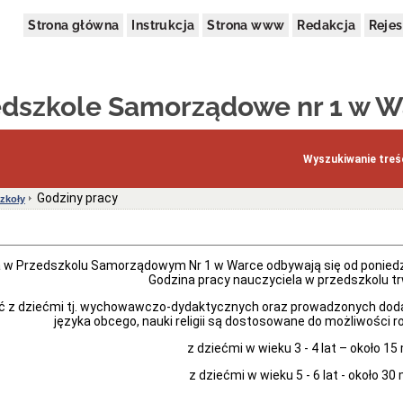
Strona główna
Instrukcja
Strona www
Redakcja
Rejes
edszkole Samorządowe nr 1 w W
Wyszukiwanie treśc
Godziny pracy
zkoły
a w Przedszkolu Samorządowym Nr 1 w Warce odbywają się od poniedz
Godzina pracy nauczyciela w przedszkolu tr
ęć z dziećmi tj. wychowawczo-dydaktycznych oraz prowadzonych doda
języka obcego, nauki religii są dostosowane do możliwości 
z dziećmi w wieku 3 - 4 lat – około 15
z dziećmi w wieku 5 - 6 lat - około 30 