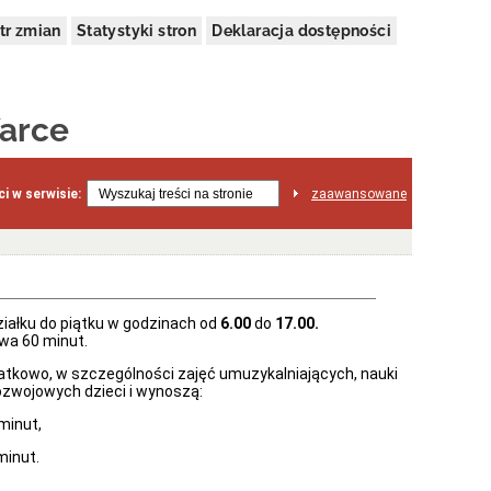
tr zmian
Statystyki stron
Deklaracja dostępności
arce
i w serwisie:
zaawansowane
iałku do piątku w godzinach od
6.00
do
17.00.
wa 60 minut.
tkowo, w szczególności zajęć umuzykalniających, nauki
rozwojowych dzieci i wynoszą:
 minut,
minut.